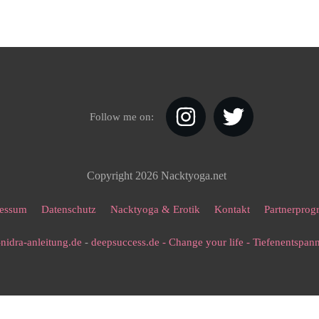
Follow me on:
Copyright
2026
Nacktyoga.net
essum
Datenschutz
Nacktyoga & Erotik
Kontakt
Partnerpro
nidra-anleitung.de
-
deepsuccess.de - Change your life - Tiefenentspa