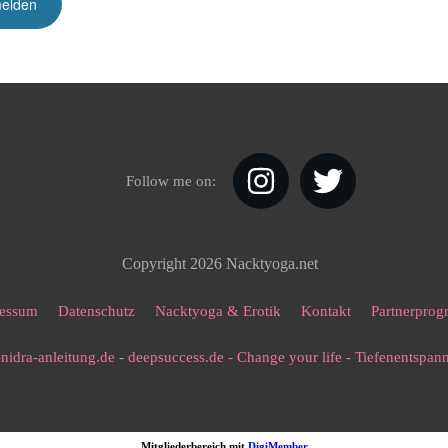
Follow me on:
Copyright
2026
Nacktyoga.net
essum
Datenschutz
Nacktyoga & Erotik
Kontakt
Partnerpro
nidra-anleitung.de
-
deepsuccess.de - Change your life - Tiefenentspa
Mitgliederbereich mit
DigiMember