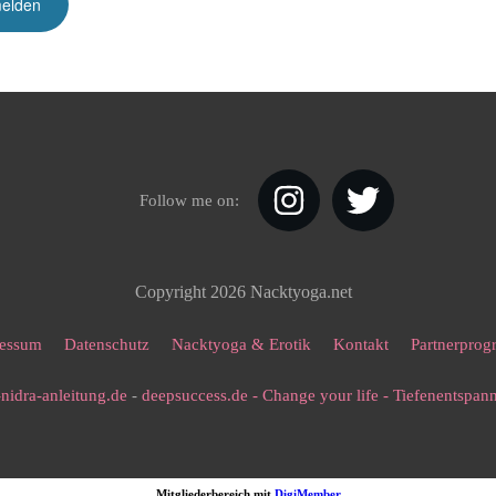
Follow me on:
Copyright
2026
Nacktyoga.net
essum
Datenschutz
Nacktyoga & Erotik
Kontakt
Partnerpro
nidra-anleitung.de
-
deepsuccess.de - Change your life - Tiefenentspa
Mitgliederbereich mit
DigiMember