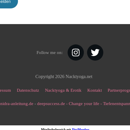
Follow me on:
Copyright
2026
Nacktyoga.net
essum
Datenschutz
Nacktyoga & Erotik
Kontakt
Partnerpro
nidra-anleitung.de
-
deepsuccess.de - Change your life - Tiefenentspa
Mitgliederbereich mit
DigiMember