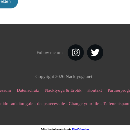
Follow me on:
Copyright
2026
Nacktyoga.net
essum
Datenschutz
Nacktyoga & Erotik
Kontakt
Partnerpro
nidra-anleitung.de
-
deepsuccess.de - Change your life - Tiefenentspa
Mitgliederbereich mit
DigiMember