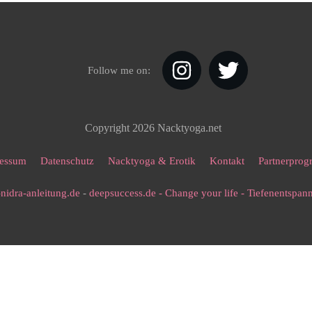
Follow me on:
Copyright
2026
Nacktyoga.net
essum
Datenschutz
Nacktyoga & Erotik
Kontakt
Partnerpro
nidra-anleitung.de
-
deepsuccess.de - Change your life - Tiefenentspa