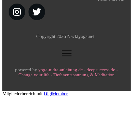
Copyright
2026
Nacktyoga.net
powered by
yoga-nidra-anleitung.de
-
deepsuccess.de -
Change your life - Tiefenentspannung & Meditation
Mitgliederbereich mit
DigiMember