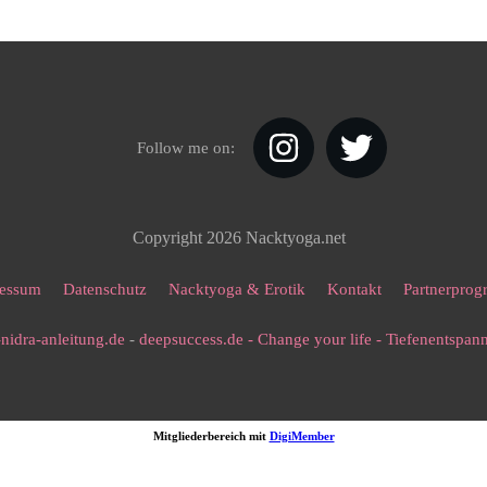
Follow me on:
Copyright
2026
Nacktyoga.net
essum
Datenschutz
Nacktyoga & Erotik
Kontakt
Partnerpro
nidra-anleitung.de
-
deepsuccess.de - Change your life - Tiefenentspa
Mitgliederbereich mit
DigiMember