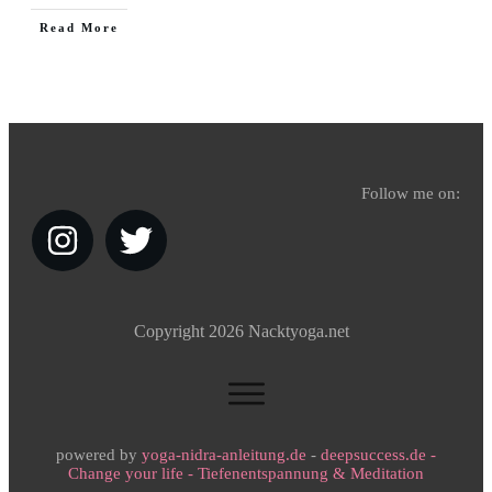
Read More
Follow me on:
Copyright
2026
Nacktyoga.net
powered by
yoga-nidra-anleitung.de
-
deepsuccess.de -
Change your life - Tiefenentspannung & Meditation