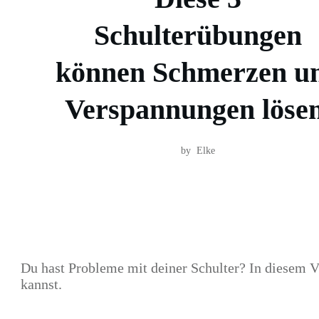
Share
0
Schulterübungen
können Schmerzen u
Share
0
Verspannungen löse
Post
0
by
Elke
Share
0
Du hast Probleme mit deiner Schulter? In diesem V
kannst.