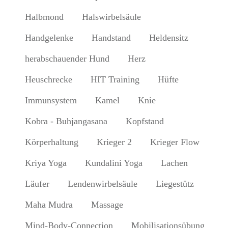
Halbmond
Halswirbelsäule
Handgelenke
Handstand
Heldensitz
herabschauender Hund
Herz
Heuschrecke
HIT Training
Hüfte
Immunsystem
Kamel
Knie
Kobra - Buhjangasana
Kopfstand
Körperhaltung
Krieger 2
Krieger Flow
Kriya Yoga
Kundalini Yoga
Lachen
Läufer
Lendenwirbelsäule
Liegestütz
Maha Mudra
Massage
Mind-Body-Connection
Mobilisationsübung