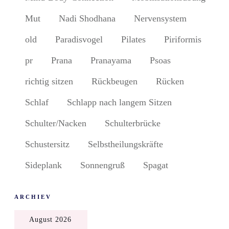
Mut
Nadi Shodhana
Nervensystem
old
Paradisvogel
Pilates
Piriformis
pr
Prana
Pranayama
Psoas
richtig sitzen
Rückbeugen
Rücken
Schlaf
Schlapp nach langem Sitzen
Schulter/Nacken
Schulterbrücke
Schustersitz
Selbstheilungskräfte
Sideplank
Sonnengruß
Spagat
ARCHIEV
August 2026