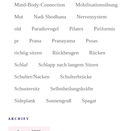
Mind-Body-Connection
Mobilisationsübung
Mut
Nadi Shodhana
Nervensystem
old
Paradisvogel
Pilates
Piriformis
pr
Prana
Pranayama
Psoas
richtig sitzen
Rückbeugen
Rücken
Schlaf
Schlapp nach langem Sitzen
Schulter/Nacken
Schulterbrücke
Schustersitz
Selbstheilungskräfte
Sideplank
Sonnengruß
Spagat
ARCHIEV