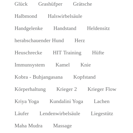
Glück
Grashüfper
Grätsche
Halbmond
Halswirbelsäule
Handgelenke
Handstand
Heldensitz
herabschauender Hund
Herz
Heuschrecke
HIT Training
Hüfte
Immunsystem
Kamel
Knie
Kobra - Buhjangasana
Kopfstand
Körperhaltung
Krieger 2
Krieger Flow
Kriya Yoga
Kundalini Yoga
Lachen
Läufer
Lendenwirbelsäule
Liegestütz
Maha Mudra
Massage