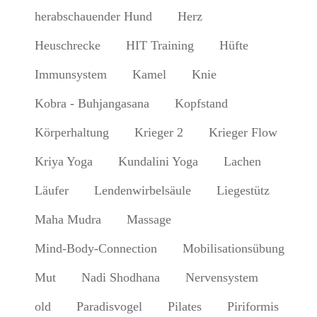
herabschauender Hund
Herz
Heuschrecke
HIT Training
Hüfte
Immunsystem
Kamel
Knie
Kobra - Buhjangasana
Kopfstand
Körperhaltung
Krieger 2
Krieger Flow
Kriya Yoga
Kundalini Yoga
Lachen
Läufer
Lendenwirbelsäule
Liegestütz
Maha Mudra
Massage
Mind-Body-Connection
Mobilisationsübung
Mut
Nadi Shodhana
Nervensystem
old
Paradisvogel
Pilates
Piriformis