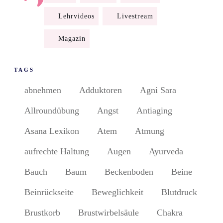
Lehrvideos
Livestream
Magazin
TAGS
abnehmen
Adduktoren
Agni Sara
Allroundübung
Angst
Antiaging
Asana Lexikon
Atem
Atmung
aufrechte Haltung
Augen
Ayurveda
Bauch
Baum
Beckenboden
Beine
Beinrückseite
Beweglichkeit
Blutdruck
Brustkorb
Brustwirbelsäule
Chakra