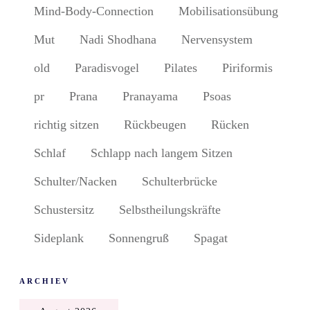
Mind-Body-Connection
Mobilisationsübung
Mut
Nadi Shodhana
Nervensystem
old
Paradisvogel
Pilates
Piriformis
pr
Prana
Pranayama
Psoas
richtig sitzen
Rückbeugen
Rücken
Schlaf
Schlapp nach langem Sitzen
Schulter/Nacken
Schulterbrücke
Schustersitz
Selbstheilungskräfte
Sideplank
Sonnengruß
Spagat
ARCHIEV