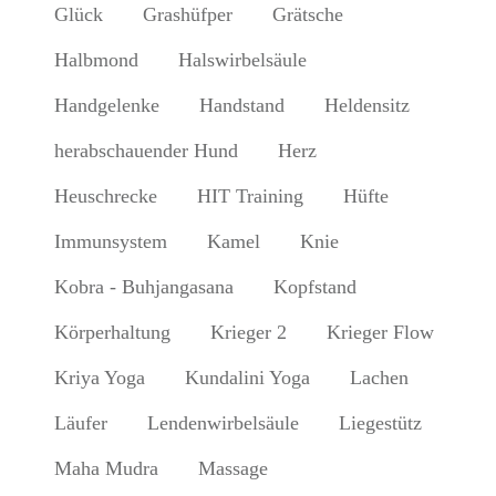
Glück
Grashüfper
Grätsche
Halbmond
Halswirbelsäule
Handgelenke
Handstand
Heldensitz
herabschauender Hund
Herz
Heuschrecke
HIT Training
Hüfte
Immunsystem
Kamel
Knie
Kobra - Buhjangasana
Kopfstand
Körperhaltung
Krieger 2
Krieger Flow
Kriya Yoga
Kundalini Yoga
Lachen
Läufer
Lendenwirbelsäule
Liegestütz
Maha Mudra
Massage