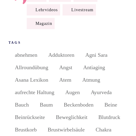
Lehrvideos
Livestream
Magazin
TAGS
abnehmen
Adduktoren
Agni Sara
Allroundübung
Angst
Antiaging
Asana Lexikon
Atem
Atmung
aufrechte Haltung
Augen
Ayurveda
Bauch
Baum
Beckenboden
Beine
Beinrückseite
Beweglichkeit
Blutdruck
Brustkorb
Brustwirbelsäule
Chakra