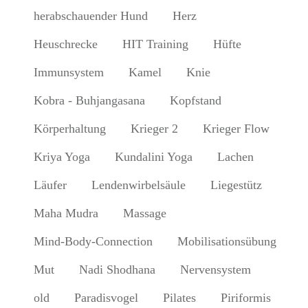
herabschauender Hund
Herz
Heuschrecke
HIT Training
Hüfte
Immunsystem
Kamel
Knie
Kobra - Buhjangasana
Kopfstand
Körperhaltung
Krieger 2
Krieger Flow
Kriya Yoga
Kundalini Yoga
Lachen
Läufer
Lendenwirbelsäule
Liegestütz
Maha Mudra
Massage
Mind-Body-Connection
Mobilisationsübung
Mut
Nadi Shodhana
Nervensystem
old
Paradisvogel
Pilates
Piriformis