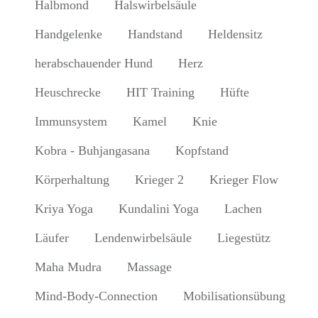
Halbmond
Halswirbelsäule
Handgelenke
Handstand
Heldensitz
herabschauender Hund
Herz
Heuschrecke
HIT Training
Hüfte
Immunsystem
Kamel
Knie
Kobra - Buhjangasana
Kopfstand
Körperhaltung
Krieger 2
Krieger Flow
Kriya Yoga
Kundalini Yoga
Lachen
Läufer
Lendenwirbelsäule
Liegestütz
Maha Mudra
Massage
Mind-Body-Connection
Mobilisationsübung