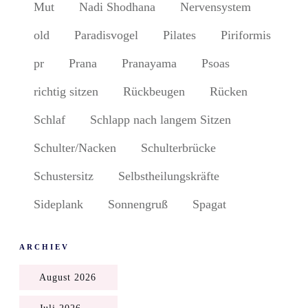
Mut
Nadi Shodhana
Nervensystem
old
Paradisvogel
Pilates
Piriformis
pr
Prana
Pranayama
Psoas
richtig sitzen
Rückbeugen
Rücken
Schlaf
Schlapp nach langem Sitzen
Schulter/Nacken
Schulterbrücke
Schustersitz
Selbstheilungskräfte
Sideplank
Sonnengruß
Spagat
ARCHIEV
August 2026