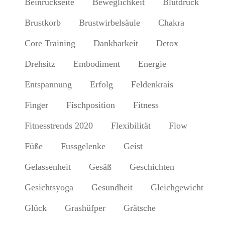
Beinrückseite
Beweglichkeit
Blutdruck
Brustkorb
Brustwirbelsäule
Chakra
Core Training
Dankbarkeit
Detox
Drehsitz
Embodiment
Energie
Entspannung
Erfolg
Feldenkrais
Finger
Fischposition
Fitness
Fitnesstrends 2020
Flexibilität
Flow
Füße
Fussgelenke
Geist
Gelassenheit
Gesäß
Geschichten
Gesichtsyoga
Gesundheit
Gleichgewicht
Glück
Grashüfper
Grätsche